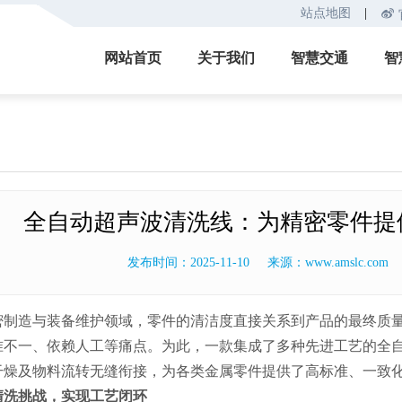
站点地图
|

网站首页
关于我们
智慧交通
智
公司简介
自动售票机
智
企业文化
智能闸机
智
联系我们
软件及系统
智
全自动超声波清洗线：为精密零件提
智
发布时间：2025-11-10
来源：www.amslc.com
智
造与装备维护领域，零件的清洁度直接关系到产品的最终质量
准不一、依赖人工等痛点。为此，一款集成了多种先进工艺的全
干燥及物料流转无缝衔接，为各类金属零件提供了高标准、一致
清洗挑战，实现工艺闭环