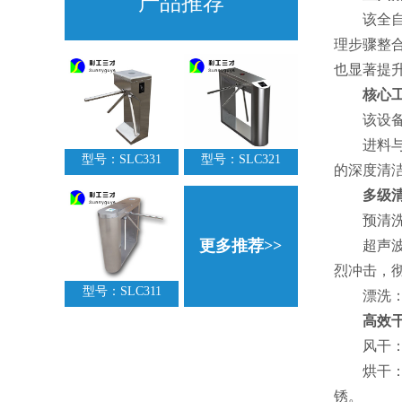
产品推荐
该全自动
理步骤整
也显著提
核心
该设备的
进料与退
型号：SLC331
型号：SLC321
的深度清
多级
预清洗：
更多推荐>>
超声波精
烈冲击，
型号：SLC311
漂洗： 
高效
风干： 
烘干： 
锈。