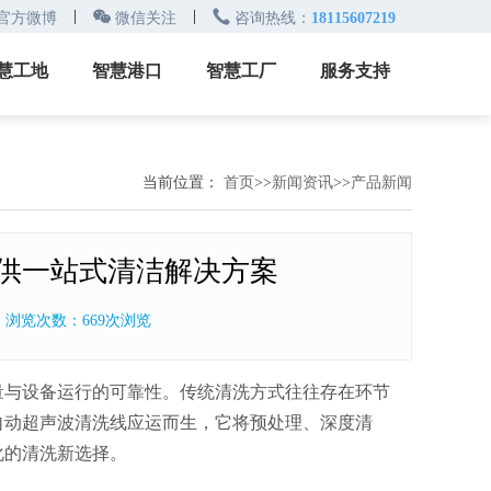
|

|

官方微博
微信关注
咨询热线：
18115607219
慧工地
智慧港口
智慧工厂
服务支持
慧通道
智能设备
机械设备
当前位置：
首页
>>
新闻资讯
>>
产品新闻
慧监控
系统软件
软件系统
慧施工
解决方案
方案布局
供一站式清洁解决方案
慧安全
浏览次数：669次浏览
慧环保
与设备运行的可靠性。传统清洗方式往往存在环节
自动超声波清洗线应运而生，它将预处理、深度清
化的清洗新选择。